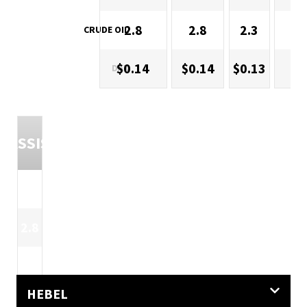
2.8
2.8
2.3
CRUDE OIL
$0.14
$0.14
$0.13
$0
DAX
LASSISCH
SIL
2.5
2.
2.8
2.
2.8
2.
HEBEL
$0.14
$0.