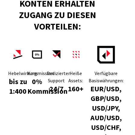
KONTEN ERHALTEN
ZUGANG ZU DIESEN
VORTEILEN:
Hebelwirkung:
Kommission:
Dedizierter
Heiße
Verfügbare
bis zu
0%
Support
Assets:
Basiswährungen:
24/7
160+
EUR/USD,
1:400
Kommission
GBP/USD,
USD/JPY,
AUD/USD,
USD/CHF,