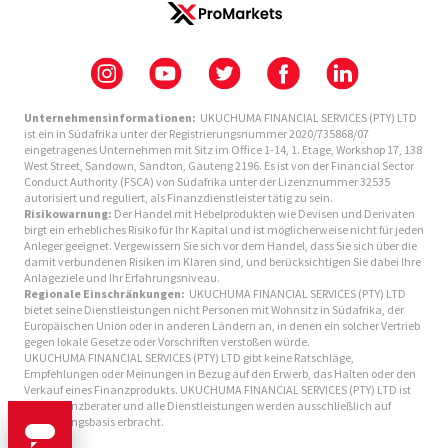
Unternehmensinformationen:
UKUCHUMA FINANCIAL SERVICES (PTY) LTD
ist ein in Südafrika unter der Registrierungsnummer 2020/735868/07
eingetragenes Unternehmen mit Sitz im Office 1-14, 1. Etage, Workshop 17, 138
West Street, Sandown, Sandton, Gauteng 2196. Es ist von der Financial Sector
Conduct Authority (FSCA) von Südafrika unter der Lizenznummer 32535
autorisiert und reguliert, als Finanzdienstleister tätig zu sein.
Risikowarnung:
Der Handel mit Hebelprodukten wie Devisen und Derivaten
birgt ein erhebliches Risiko für Ihr Kapital und ist möglicherweise nicht für jeden
Anleger geeignet. Vergewissern Sie sich vor dem Handel, dass Sie sich über die
damit verbundenen Risiken im Klaren sind, und berücksichtigen Sie dabei Ihre
Anlageziele und Ihr Erfahrungsniveau.
Regionale Einschränkungen:
UKUCHUMA FINANCIAL SERVICES (PTY) LTD
bietet seine Dienstleistungen nicht Personen mit Wohnsitz in Südafrika, der
Europäischen Union oder in anderen Ländern an, in denen ein solcher Vertrieb
gegen lokale Gesetze oder Vorschriften verstoßen würde.
UKUCHUMA FINANCIAL SERVICES (PTY) LTD gibt keine Ratschläge,
Empfehlungen oder Meinungen in Bezug auf den Erwerb, das Halten oder den
Verkauf eines Finanzprodukts. UKUCHUMA FINANCIAL SERVICES (PTY) LTD ist
kein Finanzberater und alle Dienstleistungen werden ausschließlich auf
Ausführungsbasis erbracht.