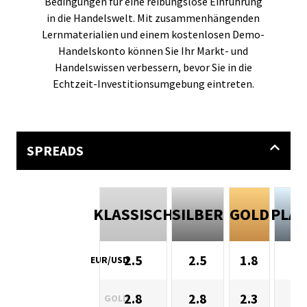
Bedingungen für eine reibungslose Einführung
in die Handelswelt. Mit zusammenhängenden
Lernmaterialien und einem kostenlosen Demo-
Handelskonto können Sie Ihr Markt- und
Handelswissen verbessern, bevor Sie in die
Echtzeit-Investitionsumgebung eintreten.
SPREADS
KLASSISCH
SILBER
GOLD
PLA
2.5
2.5
1.8
1
EUR/USD
2.8
2.8
2.3
GOLD