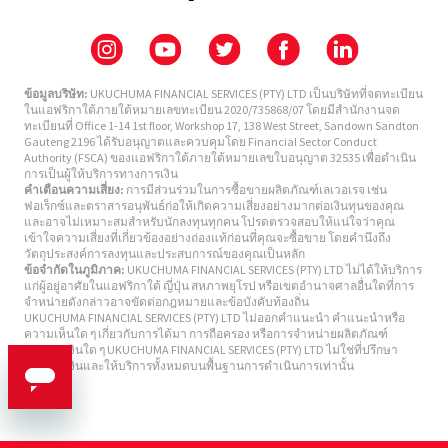
ข้อมูลบริษัท:
UKUCHUMA FINANCIAL SERVICES (PTY) LTD เป็นบริษัทที่จดทะเบียน
ในแอฟริกาใต้ภายใต้หมายเลขทะเบียน 2020/735868/07 โดยมีสำนักงานจด
ทะเบียนที่ Office 1-14 1st floor, Workshop 17, 138 West Street, Sandown Sandton
Gauteng 2196 ได้รับอนุญาตและควบคุมโดย Financial Sector Conduct
Authority (FSCA) ของแอฟริกาใต้ภายใต้หมายเลขใบอนุญาต 32535 เพื่อดำเนิน
การเป็นผู้ให้บริการทางการเงิน
คำเตือนความเสี่ยง:
การมีส่วนร่วมในการซื้อขายผลิตภัณฑ์เลเวอเรจ เช่น
ฟอเร็กซ์และตราสารอนุพันธ์ก่อให้เกิดความเสี่ยงอย่างมากต่อเงินทุนของคุณ
และอาจไม่เหมาะสมสำหรับนักลงทุนทุกคน โปรดตรวจสอบให้แน่ใจว่าคุณ
เข้าใจความเสี่ยงที่เกี่ยวข้องอย่างถ่องแท้ก่อนที่คุณจะซื้อขาย โดยคำนึงถึง
วัตถุประสงค์การลงทุนและประสบการณ์ของคุณเป็นหลัก
ข้อจำกัดในภูมิภาค:
UKUCHUMA FINANCIAL SERVICES (PTY) LTD ไม่ได้ให้บริการ
แก่ผู้อยู่อาศัยในแอฟริกาใต้ ญี่ปุ่น สหภาพยุโรป หรือเขตอำนาจศาลอื่นใดที่การ
จำหน่ายดังกล่าวอาจขัดต่อกฎหมายและข้อบังคับท้องถิ่น
UKUCHUMA FINANCIAL SERVICES (PTY) LTD ไม่ออกคำแนะนำ คำแนะนำหรือ
ความเห็นใด ๆ เกี่ยวกับการได้มา การถือครอง หรือการจำหน่ายผลิตภัณฑ์
ทางการเงินใด ๆ UKUCHUMA FINANCIAL SERVICES (PTY) LTD ไม่ใช่ที่ปรึกษา
ทางการเงินและให้บริการทั้งหมดบนพื้นฐานการดำเนินการเท่านั้น