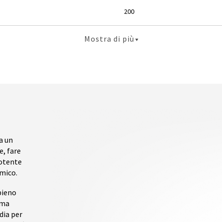
200
Mostra di più
a un
e, fare
potente
omico.
pieno
 ma
dia per