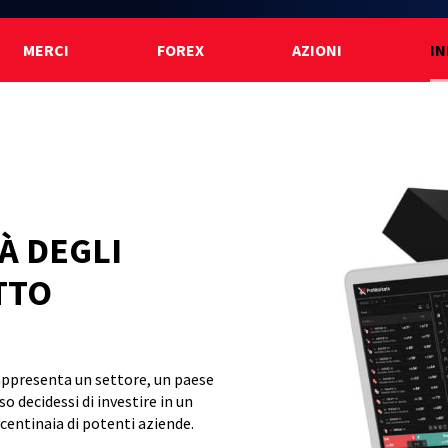
MERCI
FOREX
AZIONI
IN
À DEGLI
TTO
 rappresenta un
settore, un paese
o decidessi di investire in un
 centinaia di potenti aziende.