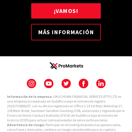
¡VAMOS!
MÁS INFORMACIÓN
Información de la empresa:
UKUCHUMA FINANCIAL SERVICES (PTY) LTD es
una empresa incorporada en Sudáfrica bajo el número de registro
2020/735868/07, con su oficina registrada en Office 1-14 1st floor, Workshop 17,
138 West Street, Sandown Sandton Gauteng 2196, autorizada y regulada por la
Financial Sector Conduct Authority (FSCA) de Sudáfrica bajo el número de
licencia 32535 para actuar como proveedor de servicios financieros.
Advertencia de riesgo:
Participar en el trading de productos apalancados,
como Forex y derivados, conlleva un riesgo considerable para su capital y