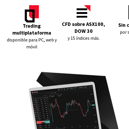
CFD sobre ASX100,
Sin 
Trading
DOW 30
por 
multiplataforma
y 15 índices más.
disponible para PC, web y
móvil