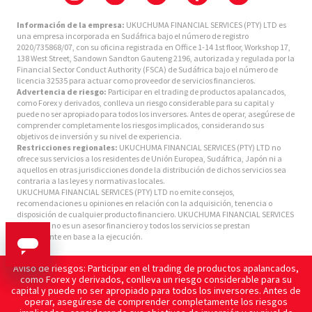
Información de la empresa:
UKUCHUMA FINANCIAL SERVICES (PTY) LTD es
una empresa incorporada en Sudáfrica bajo el número de registro
2020/735868/07, con su oficina registrada en Office 1-14 1st floor, Workshop 17,
138 West Street, Sandown Sandton Gauteng 2196, autorizada y regulada por la
Financial Sector Conduct Authority (FSCA) de Sudáfrica bajo el número de
licencia 32535 para actuar como proveedor de servicios financieros.
Advertencia de riesgo:
Participar en el trading de productos apalancados,
como Forex y derivados, conlleva un riesgo considerable para su capital y
puede no ser apropiado para todos los inversores. Antes de operar, asegúrese de
comprender completamente los riesgos implicados, considerando sus
objetivos de inversión y su nivel de experiencia.
Restricciones regionales:
UKUCHUMA FINANCIAL SERVICES (PTY) LTD no
ofrece sus servicios a los residentes de Unión Europea, Sudáfrica, Japón ni a
aquellos en otras jurisdicciones donde la distribución de dichos servicios sea
contraria a las leyes y normativas locales.
UKUCHUMA FINANCIAL SERVICES (PTY) LTD no emite consejos,
recomendaciones u opiniones en relación con la adquisición, tenencia o
disposición de cualquier producto financiero. UKUCHUMA FINANCIAL SERVICES
(PTY) LTD no es un asesor financiero y todos los servicios se prestan
únicamente en base a la ejecución.
Aviso de riesgos: Participar en el trading de productos apalancados,
como Forex y derivados, conlleva un riesgo considerable para su
capital y puede no ser apropiado para todos los inversores. Antes de
operar, asegúrese de comprender completamente los riesgos