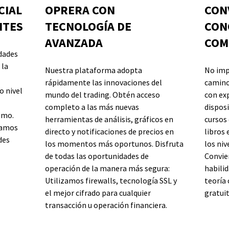
CIAL
OPRERA CON
CON
ITES
TECNOLOGÍA DE
CON
AVANZADA
COM
dades
 la
Nuestra plataforma adopta
No impo
rápidamente las innovaciones del
camino
o nivel
mundo del trading. Obtén acceso
con ex
completo a las más nuevas
dispos
imo.
herramientas de análisis, gráficos en
cursos 
tamos
directo y notificaciones de precios en
libros 
des
los momentos más oportunos. Disfruta
los niv
de todas las oportunidades de
Convie
operación de la manera más segura:
habilid
Utilizamos firewalls, tecnología SSL y
teoría
el mejor cifrado para cualquier
gratuit
transacción u operación financiera.