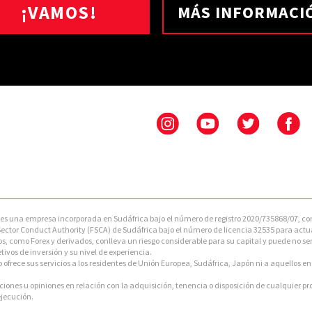
¡VAMOS!
MÁS INFORMACI
na empresa incorporada en Sudáfrica bajo el número de registro 2020/735868/07, con su o
ctor Conduct Authority (FSCA) de Sudáfrica bajo el número de licencia 32535 para actua
s, como Forex y derivados, conlleva un riesgo considerable para su capital y puede no ser
vos de inversión y su nivel de experiencia.
ce sus servicios a los residentes de Unión Europea, Sudáfrica, Japón ni a aquellos en o
es u opiniones en relación con la adquisición, tenencia o disposición de cualquier p
ejecución.