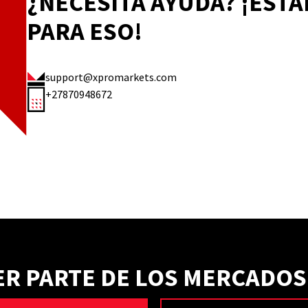
¿NECESITA AYUDA? ¡EST
PARA ESO!
support@xpromarkets.com
+27870948672
SER PARTE DE LOS MERCADOS