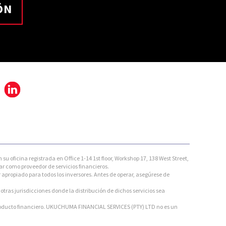
ÓN
ficina registrada en Office 1-14 1st floor, Workshop 17, 138 West Street,
r como proveedor de servicios financieros.
 apropiado para todos los inversores. Antes de operar, asegúrese de
tras jurisdicciones donde la distribución de dichos servicios sea
roducto financiero. UKUCHUMA FINANCIAL SERVICES (PTY) LTD no es un