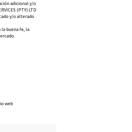
ión adicional y/o
ERVICES (PTY) LTD
tado y/o alterado
a buena fe, la
mercado.
tio web