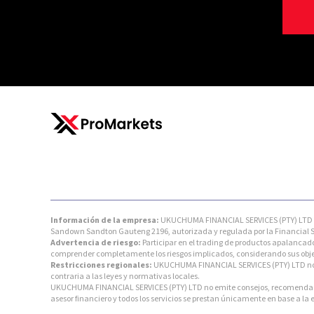
Información de la empresa:
UKUCHUMA FINANCIAL SERVICES (PTY) LTD es u
Sandown Sandton Gauteng 2196, autorizada y regulada por la Financial Se
Advertencia de riesgo:
Participar en el trading de productos apalancado
comprender completamente los riesgos implicados, considerando sus objeti
Restricciones regionales:
UKUCHUMA FINANCIAL SERVICES (PTY) LTD no ofre
contraria a las leyes y normativas locales.
UKUCHUMA FINANCIAL SERVICES (PTY) LTD no emite consejos, recomendacion
asesor financiero y todos los servicios se prestan únicamente en base a la 