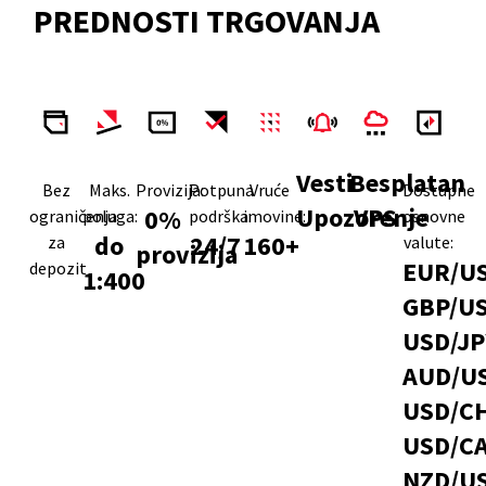
PREDNOSTI TRGOVANJA
Vesti
Besplatan
Bez
Maks.
Provizija:
Potpuna
Vruće
Dostupne
Upozorenje
VPS
0%
ograničenja
poluga:
podrška:
imovine:
osnovne
do
24/7
160+
za
valute:
provizija
EUR/U
depozit
1:400
GBP/US
USD/JP
AUD/U
USD/CH
USD/CA
NZD/U