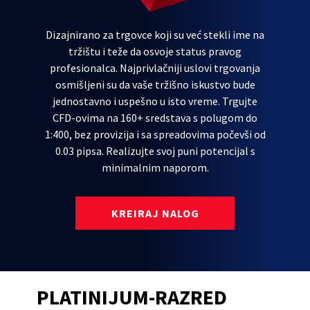
Dizajnirano za trgovce koji su već stekli ime na
tržištu i teže da osvoje status pravog
profesionalca. Najprivlačniji uslovi trgovanja
osmišljeni su da vaše tržišno iskustvo bude
jednostavno i uspešno u isto vreme. Trgujte
CFD-ovima na 160+ sredstava s polugom do
1:400, bez provizija i sa spreadovima počevši od
0.03 pipsa. Realizujte svoj puni potencijal s
minimalnim naporom.
KREIRAJ NALOG
PLATINIJUM-RAZRED