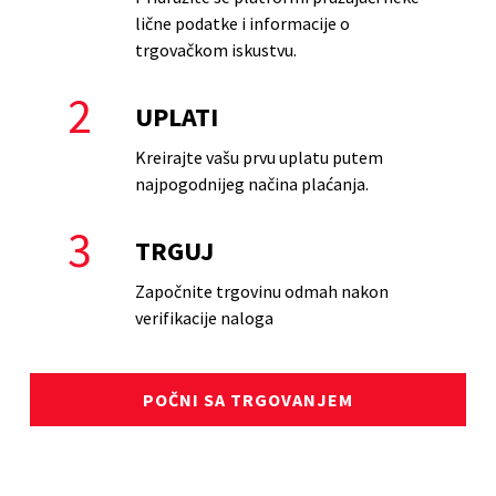
lične podatke i informacije o
trgovačkom iskustvu.
2
UPLATI
Kreirajte vašu prvu uplatu putem
najpogodnijeg načina plaćanja.
3
TRGUJ
Započnite trgovinu odmah nakon
verifikacije naloga
POČNI SA TRGOVANJEM