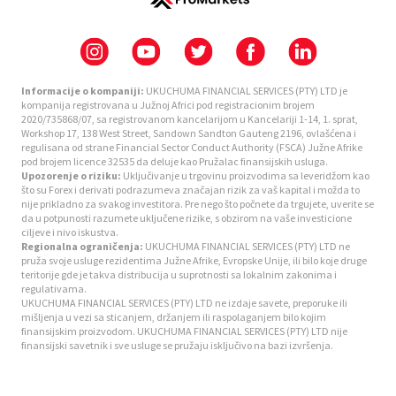
Informacije o kompaniji:
UKUCHUMA FINANCIAL SERVICES (PTY) LTD je
kompanija registrovana u Južnoj Africi pod registracionim brojem
2020/735868/07, sa registrovanom kancelarijom u Kancelariji 1-14, 1. sprat,
Workshop 17, 138 West Street, Sandown Sandton Gauteng 2196, ovlašćena i
regulisana od strane Financial Sector Conduct Authority (FSCA) Južne Afrike
pod brojem licence 32535 da deluje kao Pružalac finansijskih usluga.
Upozorenje o riziku:
Uključivanje u trgovinu proizvodima sa leveridžom kao
što su Forex i derivati podrazumeva značajan rizik za vaš kapital i možda to
nije prikladno za svakog investitora. Pre nego što počnete da trgujete, uverite se
da u potpunosti razumete uključene rizike, s obzirom na vaše investicione
ciljeve i nivo iskustva.
Regionalna ograničenja:
UKUCHUMA FINANCIAL SERVICES (PTY) LTD ne
pruža svoje usluge rezidentima Južne Afrike, Evropske Unije, ili bilo koje druge
teritorije gde je takva distribucija u suprotnosti sa lokalnim zakonima i
regulativama.
UKUCHUMA FINANCIAL SERVICES (PTY) LTD ne izdaje savete, preporuke ili
mišljenja u vezi sa sticanjem, držanjem ili raspolaganjem bilo kojim
finansijskim proizvodom. UKUCHUMA FINANCIAL SERVICES (PTY) LTD nije
finansijski savetnik i sve usluge se pružaju isključivo na bazi izvršenja.