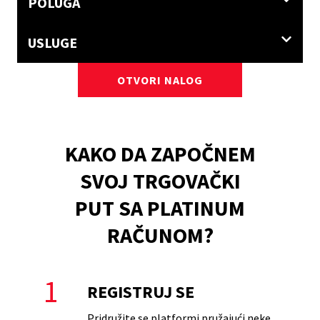
POLUGA
$0.14
$0.
USLUGE
OTVORI NALOG
KAKO DA ZAPOČNEM
SVOJ TRGOVAČKI
PUT SA PLATINUM
RAČUNOM?
1
REGISTRUJ SE
Pridružite se platformi pružajući neke