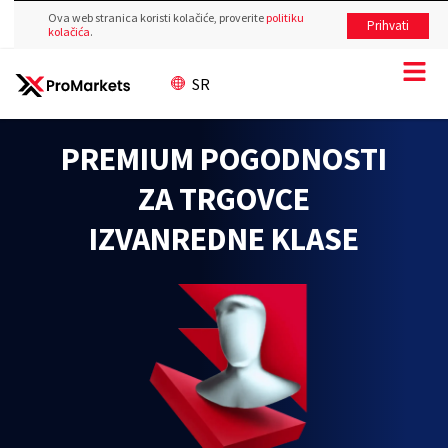
Ova web stranica koristi kolačiće, proverite
politiku
Prihvati
kolačića
.
SR
PREMIUM POGODNOSTI
ZA TRGOVCE
IZVANREDNE KLASE