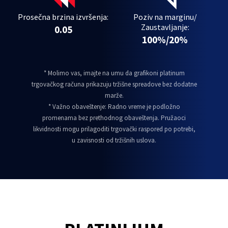
Prosečna brzina izvršenja:
Poziv na marginu/
Zaustavljanje:
0.05
100%/20%
* Molimo vas, imajte na umu da grafikoni platinum
trgovačkog računa prikazuju tržišne spreadove bez dodatne
marže.
* Važno obaveštenje: Radno vreme je podložno
promenama bez prethodnog obaveštenja. Pružaoci
likvidnosti mogu prilagoditi trgovački raspored po potrebi,
u zavisnosti od tržišnih uslova.