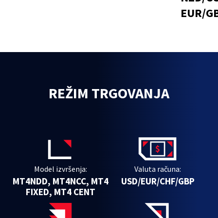
EUR/G
REŽIM TRGOVANJA
Model izvršenja:
Valuta računa:
MT4NDD, MT4NCC, MT4
USD/EUR/CHF/GBP
FIXED, MT4 CENT