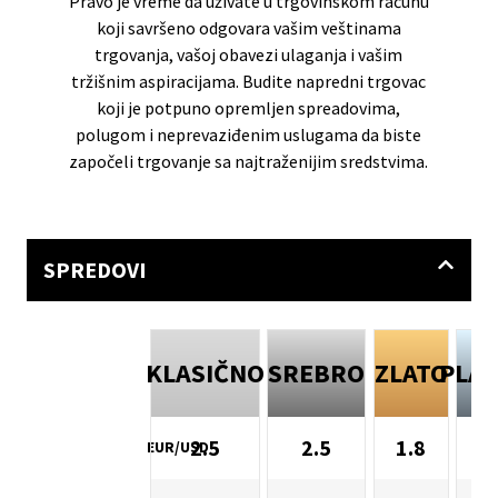
Pravo je vreme da uživate u trgovinskom računu
koji savršeno odgovara vašim veštinama
trgovanja, vašoj obavezi ulaganja i vašim
tržišnim aspiracijama. Budite napredni trgovac
koji je potpuno opremljen spreadovima,
polugom i neprevaziđenim uslugama da biste
započeli trgovanje sa najtraženijim sredstvima.
SPREDOVI
KLASIČNO
SREBRO
ZLATO
PLAT
2.5
2.5
1.8
EUR/USD