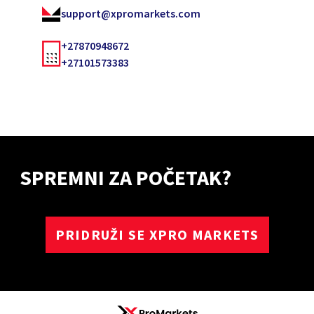
support@xpromarkets.com
+27870948672
+27101573383
SPREMNI ZA POČETAK?
PRIDRUŽI SE XPRO MARKETS