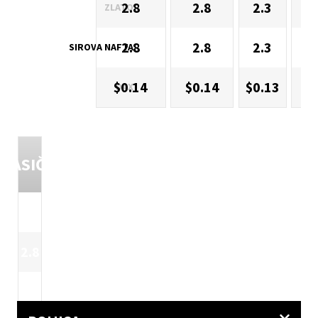
2.8
2.8
2.3
ZLATO
2.8
2.8
2.3
SIROVA NAFTA
$0.14
$0.14
$0.13
$
DAX
KLASIČNO
SRE
2.5
2.
2.8
2.
2.8
2.