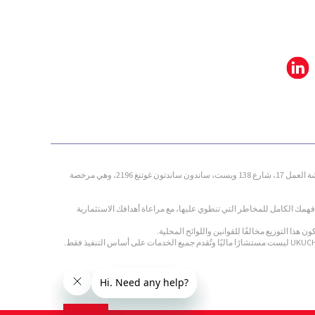
UKUCHUMA FINANCIAL SERVICES (PTY) LTD هي شركة مدمجة في جنوب إفريقيا تحت رقم التسجيل 2020/735868/07، ويقع مكتبها المسجل في الطابق الأول، مكتب 1-14، ورشة العمل 17، شارع 138 ويست، ساندون ساندتون غوتنغ 2196، وهي مرخصة
فهمك الكامل للمخاطر التي تنطوي عليها، مع مراعاة أهدافك الاستثمارية