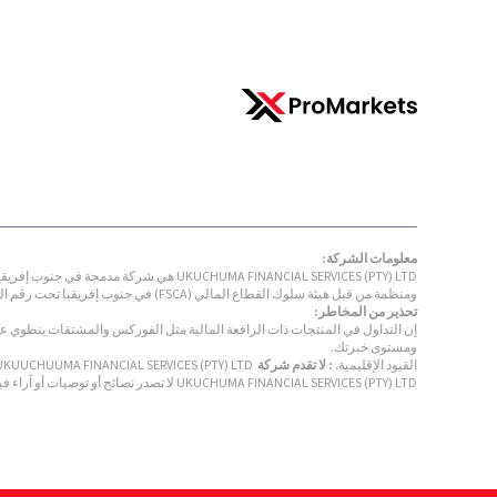
معلومات الشركة:
ومنظمة من قبل هيئة سلوك القطاع المالي (FSCA) في جنوب إفريقيا تحت رقم الترخيص 32535 للعمل كمزود خدمة مالية.
تحذير من المخاطر:
إن التداول في المنتجات ذات الرافعة المالية مثل الفوركس والمشتقات ينطوي على
ومستوى خبرتك.
القيود الإقليمية.
: لا تقدم شركة
UKUUCHUUMA FINANCIAL SERVICES (PTY) LTD خدماتها للمقيمين في جنوب إفريقيا أو اليابان أو الاتحاد الأوروبي أو أي ولاية قضائية أخرى حيث يكون هذا التوزيع مخالفًا للقوانين واللوائح المحلية.
UKUCHUMA FINANCIAL SERVICES (PTY) LTD لا تصدر نصائح أو توصيات أو آراء فيما يتعلق باقتناء أو الاحتفاظ أو التخلص من أي منتج مالي. UKUCHUMA FINANCIAL SERVICES (PTY) LTD ليست مستشارًا ماليًا وتُقدم جميع الخدمات على أساس التنفيذ فقط.