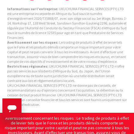
Informations sur l’entreprise:
UKUCHUMA FINANCIAL SERVICES (PTY) LTD
est une entreprise incorporée en Afrique du Sud sous le numéro
d’enregistrement 2020/735868/07, avec son siège social au 1er étage, Bureau 1-
14, Workshop 17, 138 West Street, Sandown Sandton Gauteng 2196, autorisée et
régulée par l’Autorité de Conduite du Secteur Financier (FSCA) d’Afrique du Sud
sous le numéro de licence 32535 pour agir en tant que Prestataire de Services
Financiers.
Avertissement sur les risques:
Le trading de produits à effet de levier tels
que le Forex et les produits dérivés comporte un risque important pour votre
capital et peut ne pas convenir à tous les investisseurs. Avant d’effectuer une
transaction, assurez-vous de bien comprendre les risques encourus, en tenant
compte de vos objectifs d’investissement et de votre niveau d’expérience.
Restrictions régionales:
UKUCHUMA FINANCIAL SERVICES (PTY) LTD n’offre
pas ses services aux résidents d’Afrique du Sud, du Japon, de l’Union
européenne ou de toute autre juridiction où une telle distribution serait
contraire aux lois et réglementations locales.
UKUCHUMA FINANCIAL SERVICES (PTY) LTD ne donne pas de conseils, de
recommandations ou d’opinions concernant l’acquisition, la détention ou la
cession de tout produit financier. UKUCHUMA FINANCIAL SERVICES (PTY) LTD
n’est pas un conseiller financier et tous les services sont fournis uniquement sur
une base d’exécution.
Avertissement concernant les risques : Le trading de produits à effet
de levier tels que le Forex et les produits dérivés comporte un
risque important pour votre capital et peut ne pas convenir à tous les
investisseurs. Avant d’effectuer une transaction, assurez-vous de