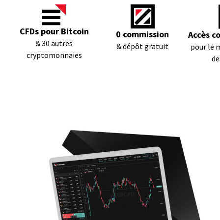
CFDs pour Bitcoin
0 commission
Accès c
& 30 autres
& dépôt gratuit
pour le 
cryptomonnaies
de