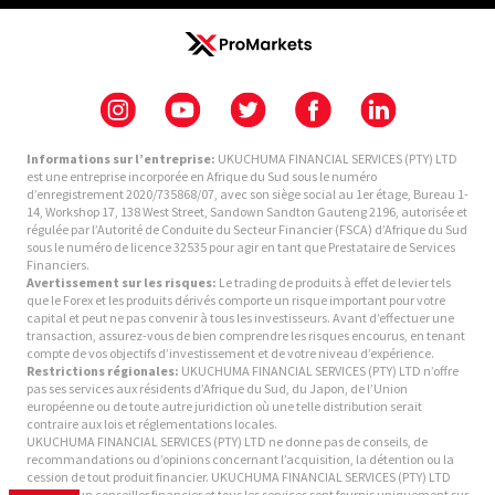
Informations sur l’entreprise:
UKUCHUMA FINANCIAL SERVICES (PTY) LTD
est une entreprise incorporée en Afrique du Sud sous le numéro
d’enregistrement 2020/735868/07, avec son siège social au 1er étage, Bureau 1-
14, Workshop 17, 138 West Street, Sandown Sandton Gauteng 2196, autorisée et
régulée par l’Autorité de Conduite du Secteur Financier (FSCA) d’Afrique du Sud
sous le numéro de licence 32535 pour agir en tant que Prestataire de Services
Financiers.
Avertissement sur les risques:
Le trading de produits à effet de levier tels
que le Forex et les produits dérivés comporte un risque important pour votre
capital et peut ne pas convenir à tous les investisseurs. Avant d’effectuer une
transaction, assurez-vous de bien comprendre les risques encourus, en tenant
compte de vos objectifs d’investissement et de votre niveau d’expérience.
Restrictions régionales:
UKUCHUMA FINANCIAL SERVICES (PTY) LTD n’offre
pas ses services aux résidents d’Afrique du Sud, du Japon, de l’Union
européenne ou de toute autre juridiction où une telle distribution serait
contraire aux lois et réglementations locales.
UKUCHUMA FINANCIAL SERVICES (PTY) LTD ne donne pas de conseils, de
recommandations ou d’opinions concernant l’acquisition, la détention ou la
cession de tout produit financier. UKUCHUMA FINANCIAL SERVICES (PTY) LTD
n’est pas un conseiller financier et tous les services sont fournis uniquement sur