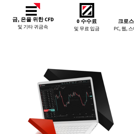
금, 은을 위한 CFD
크로스
0 수수료
및 기타 귀금속
PC, 웹,
및 무료 입금