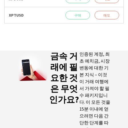
XPTUSD
구매
매도
금속 거
인증된 계정, 최
초 예치금, 시장
래에 필
변동에 대한 기
본 지식 – 이것
요한 것
이 거래 여행에
은 무엇
서 가져야 할 필
수 패키지입니
인가요?
다. 이 모든 것을
15분 이내에 얻
으려면 다음 간
단한 단계를 따